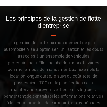
Les principes de la gestion de flotte
d’entreprise
La gestion de flotte, ou management de parc
automobile, vise à optimiser l’utilisation et les coûts
associés à un ensemble de véhicules
professionnels. Elle englobe des aspects variés
comme le mode de financement, par exemple la
location longue durée, le suivi du coût total de
possession (TCO) et la planification de la
maintenance préventive. Des outils logiciels
permettent de centraliser les informations relatives
à la consommation de carburant, aux échéances